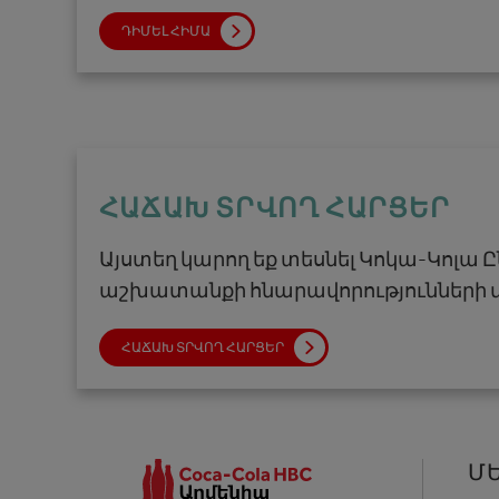
ԴԻՄԵԼ ՀԻՄԱ
ՀԱՃԱԽ ՏՐՎՈՂ ՀԱՐՑԵՐ
Այստեղ կարող եք տեսնել Կոկա-Կոլա 
աշխատանքի հնարավորությունների 
ՀԱՃԱԽ ՏՐՎՈՂ ՀԱՐՑԵՐ
Մ