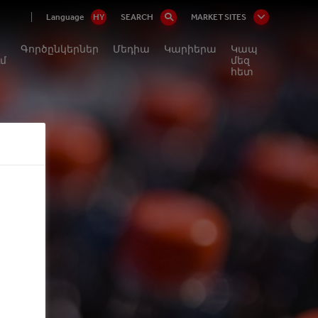
Language
HY
SEARCH
MARKET SITES
Գործընկերներ
Մեդիա
Կարիերա
Կապ
մ
մեզ
հետ
ր