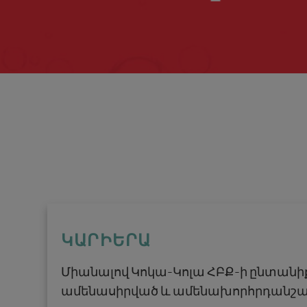
ԿԱՐԻԵՐԱ
Միանալով Կոկա-Կոլա ՀԲՔ-ի ընտանիք
ամենասիրված և ամենախորհրդանշա