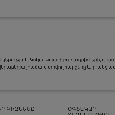
Ընկերության, Կոկա-Կոլա-ի բաղադրիչների, պատ
վերաբերյալ հաճախ տրվող հարցերը և դրանց
ԵՐ ԲԻԶՆԵՍԸ
ՕԳՏԱԿԱՐ