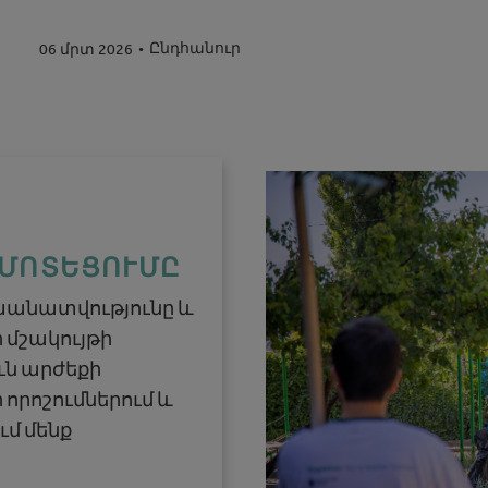
Ընդհանուր
06 մրտ 2026
 ՄՈՏԵՑՈՒՄԸ
անատվությունը և
 մշակույթի
ւն արժեքի
որոշումներում և
մ մենք