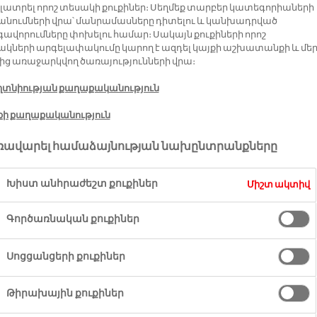
ԻՑ
գետիկ ըմպելիքներ
յլատրել որոշ տեսակի քուքիներ։ Սեղմեք տարբեր կատեգորիաների
ետվություններ
նումների վրա՝ մանրամասները դիտելու և կանխադրված
անքատեսակներ A-Z
ավորումները փոխելու համար։ Սակայն քուքիների որոշ
կների արգելափակումը կարող է ազդել կայքի աշխատանքի և մե
ից առաջարկվող ծառայությունների վրա։
տնիության քաղաքականություն
քի քաղաքականություն
ավարել համաձայնության նախընտրանքները
Խիստ անհրաժեշտ քուքիներ
Միշտ ակտիվ
Գործառնական քուքիներ
Սոցցանցերի քուքիներ
Թիրախային քուքիներ