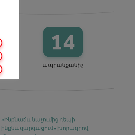
14
ապրանքանիշ
«Ինքնաճանաչումից դեպի
ինքնազարգացում» խորագրով