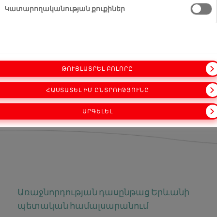
Կատարողականության քուքիներ
1
ԹՈՒՅԼԱՏՐԵԼ ԲՈԼՈՐԸ
ՀԱՍՏԱՏԵԼ ԻՄ ԸՆՏՐՈՒԹՅՈՒՆԸ
յում
գործարան Երևանում
ԱՐԳԵԼԵԼ
Առաջնորդության դասընթաց Երևանի
պետական համալսարանում