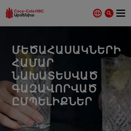
ՄԵԾԱՀԱՍԱԿՆԵՐԻ
ՀԱՄԱՐ
ՆԱԽԱՏԵՍՎԱԾ
ԳԱԶԱՎՈՐՎԱԾ
ԸՄՊԵԼԻՔՆԵՐ