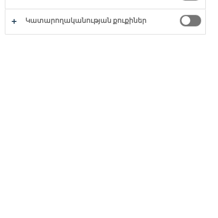
Կատարողականության քուքիներ
ՏԵՍՆԵԼ ԱՐՏԱԴՐԱՏԵՍԱԿՆԵՐԸ
Copyright © 2026
Կոկա-Կոլա ՀԲՔ
Բոլոր իրավունքները
պաշտպանված են։
ՄԵՐ ԲԻԶՆԵՍԸ