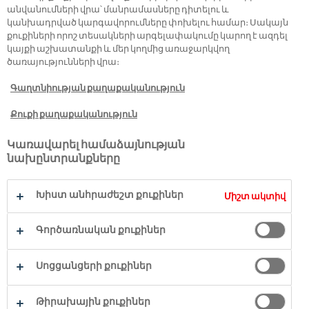
անվանումների վրա՝ մանրամասները դիտելու և
կանխադրված կարգավորումները փոխելու համար։ Սակայն
քուքիների որոշ տեսակների արգելափակումը կարող է ազդել
կայքի աշխատանքի և մեր կողմից առաջարկվող
ծառայությունների վրա։
Գաղտնիության քաղաքականություն
Քուքի քաղաքականություն
Կառավարել համաձայնության
նախընտրանքները
ԱՊՐԱՆՔԱՏԵՍԱԿՆԵՐ
Խիստ անհրաժեշտ քուքիներ
Միշտ ակտիվ
A-Z
Գործառնական քուքիներ
ԲԱՑԱՀԱՅՏԵՔ ԱՎԵԼԻՆ
Սոցցանցերի քուքիներ
Բացահայտեք այբբենական կարգով
դասակարգված մեր ըմպելիքները
Թիրախային քուքիներ