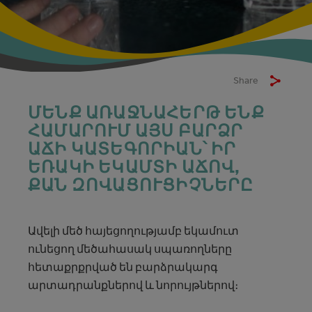
Share
ՄԵՆՔ ԱՌԱՋՆԱՀԵՐԹ ԵՆՔ
ՀԱՄԱՐՈՒՄ ԱՅՍ ԲԱՐՁՐ
ԱՃԻ ԿԱՏԵԳՈՐԻԱՆ՝ ԻՐ
ԵՌԱԿԻ ԵԿԱՄՏԻ ԱՃՈՎ,
ՔԱՆ ԶՈՎԱՑՈՒՑԻՉՆԵՐԸ
Ավելի մեծ հայեցողությամբ եկամուտ
ունեցող մեծահասակ սպառողները
հետաքրքրված են բարձրակարգ
արտադրանքներով և նորույթներով։