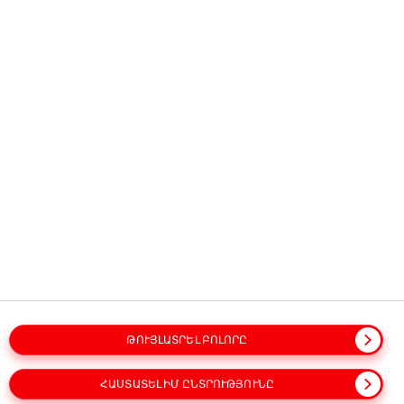
Բոլոր իրավունքները
պաշտպանված են։
ՄԵՐ ԲԻԶՆԵՍԸ
ՕԳՏԱԿԱՐ ՏԵՂԵԿՈՒԹՅՈՒՆ
ԿԱՊ ՄԵԶ ՀԵՏ
Տերմինաբանություն
Կայքի քարտեզ
Քաղաքականություններ
ԹՈՒՅԼԱՏՐԵԼ ԲՈԼՈՐԸ
Գաղտնիության ծանուցում
Քուքիների ծանուցում
Օգտագործման պայմաններ
Հասանելիություն
ՀԱՍՏԱՏԵԼ ԻՄ ԸՆՏՐՈՒԹՅՈՒՆԸ
Խոսի՛ր