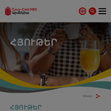
ՀՅՈՒԹԵՐ
Share
ՀՅՈՒԹԵՐ