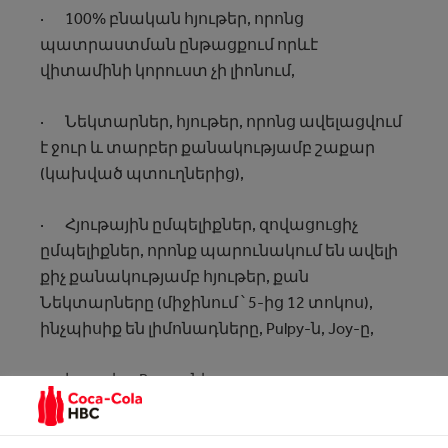
· 100% բնական հյութեր, որոնց
պատրաստման ընթացքում որևէ
վիտամինի կորուստ չի լիոնում,
· Նեկտարներ, հյութեր, որոնց ավելացվում
է ջուր և տարբեր քանակությամբ շաքար
(կախված պտուղներից),
· Հյութային ըմպելիքներ, զովացուցիչ
ըմպելիքներ, որոնք պարունակում են ավելի
քիչ քանակությամբ հյութեր, քան
Նեկտարները (միջինում ՝ 5-ից 12 տոկոս),
ինչպիսիք են լիմոնադները, Pulpy-ն, Joy-ը,
· խյուսեր, Puree -ներ։
Մենք նաև կենտրոնանում են մեր