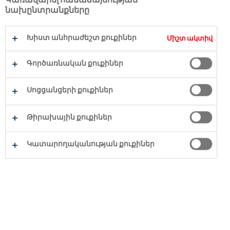
նախընտրանքները
Խիստ անհրաժեշտ քուքիներ
Միշտ ակտիվ
Գործառնական քուքիներ
Սոցցանցերի քուքիներ
Թիրախային քուքիներ
Կատարողականության քուքիներ
ԱՊՐԱՆՔԱՏԵՍԱԿՆԵՐ
A-Z