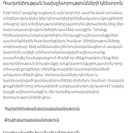
ապրանքատեսակների ընդլայնման վրա։
Գաղտնիության նախընտրությունների կենտրոն
Հյութի շրջանակներում մենք կենտրոնանում
Երբ որևէ կայք եք այցելում, այն կարող է պահել կամ ստանալ
ենք արտադրանքի շերտավորման վրա ՝
տեղեկություններ ձեր դիտարկիչից հիմնականում քուքիների
տեսքով։ Այդ տեղեկությունները կարող են վերաբերել ձեզ, ձեր
պրեմիում եկամտի հնարավորությունները
նախապատվություններին կամ ձեր սարքին։ Դրանք
օգտագործելու համար։ Ռուսաստանում,
հիմնականում օգտագործվում են կայքի աշխատանքը ձեր
որտեղ մեր հյութի բիզնեսը ներկայացնում է
պահանջներին հարմարեցնելու համար։ Տեղեկությունները,
սովորաբար, ձեզ անձնապես չեն նույնականացնում, սակայն
մեր ապրանքատեսականու զգալի մասը,
կարող են ավելի անհատականացված աշխատանք
մենք ունենք շարունակական
ապահովել համացանցում։ Քանի որ մենք հարգում ենք ձեր
գաղտնիության իրավունքը, դուք կարող եք չթույլատրել որոշ
նորարարության պատմություն, որն
տեսակի քուքիներ։ Սեղմեք տարբեր կատեգորիաների
աջակցում է ավելի բարձր եկամուտների
անվանումների վրա՝ մանրամասները դիտելու և
ապահովման։
կանխադրված կարգավորումները փոխելու համար։ Սակայն
քուքիների որոշ տեսակների արգելափակումը կարող է ազդել
կայքի աշխատանքի և մեր կողմից առաջարկվող
ծառայությունների վրա։
ՀՅՈՒԹԵՐԻ
Գաղտնիության քաղաքականություն
ԱՊՐԱՆՔԱՏԵՍԱԿՆԵՐ
Քուքի քաղաքականություն
Կառավարել համաձայնության